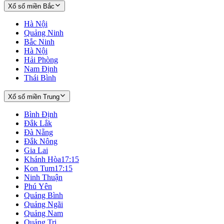
Xổ số miền Bắc
Hà Nội
Quảng Ninh
Bắc Ninh
Hà Nội
Hải Phòng
Nam Định
Thái Bình
Xổ số miền Trung
Bình Định
Đắk Lắk
Đà Nẵng
Đắk Nông
Gia Lai
Khánh Hòa
17:15
Kon Tum
17:15
Ninh Thuận
Phú Yên
Quảng Bình
Quảng Ngãi
Quảng Nam
Quảng Trị