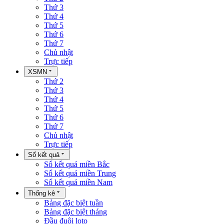
Thứ 3
Thứ 4
Thứ 5
Thứ 6
Thứ 7
Chủ nhật
Trực tiếp
XSMN
Thứ 2
Thứ 3
Thứ 4
Thứ 5
Thứ 6
Thứ 7
Chủ nhật
Trực tiếp
Sổ kết quả
Sổ kết quả miền Bắc
Sổ kết quả miền Trung
Sổ kết quả miền Nam
Thống kê
Bảng đặc biệt tuần
Bảng đặc biệt tháng
Đầu đuôi loto