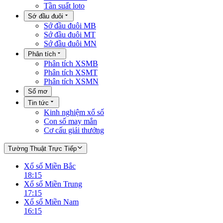
Tần suất loto
Sớ đầu đuôi
Sớ đầu đuôi MB
Sớ đầu đuôi MT
Sớ đầu đuôi MN
Phân tích
Phân tích XSMB
Phân tích XSMT
Phân tích XSMN
Sổ mơ
Tin tức
Kinh nghiệm xổ số
Con số may mắn
Cơ cấu giải thưởng
Tường Thuật Trực Tiếp
Xổ số Miền Bắc
18:15
Xổ số Miền Trung
17:15
Xổ số Miền Nam
16:15