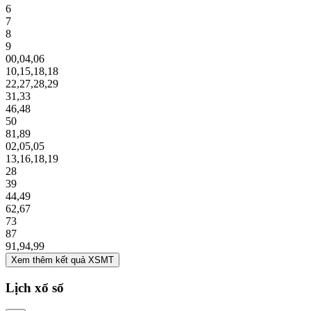
6
7
8
9
00
,
04
,
06
10
,
15
,
18
,
18
22
,
27
,
28
,
29
31
,
33
46
,
48
50
81
,
89
02
,
05
,
05
13
,
16
,
18
,
19
28
39
44
,
49
62
,
67
73
87
91
,
94
,
99
Xem thêm kết quả XSMT
Lịch xổ số