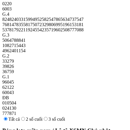
0220
6003
G.4
82482
40331
59949
52582
54786
56347
37547
76814
78355
81750
72329
80699
51961
53181
53781
79221
19245
54235
71960
25087
77088
G.3
50647
88841
10827
15443
49624
01154
G.2
33279
39826
36759
G.1
96045
62122
60043
ĐB
010504
024130
777871
Tất cả
2 số cuối
3 số cuối