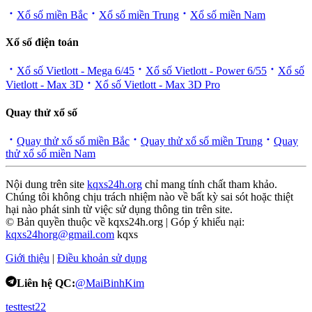
Xổ số miền Bắc
Xổ số miền Trung
Xổ số miền Nam
Xổ số điện toán
Xổ số Vietlott - Mega 6/45
Xổ số Vietlott - Power 6/55
Xổ số
Vietlott - Max 3D
Xổ số Vietlott - Max 3D Pro
Quay thử xổ số
Quay thử xổ số miền Bắc
Quay thử xổ số miền Trung
Quay
thử xổ số miền Nam
Nội dung trên site
kqxs24h.org
chỉ mang tính chất tham khảo.
Chúng tôi không chịu trách nhiệm nào về bất kỳ sai sót hoặc thiệt
hại nào phát sinh từ việc sử dụng thông tin trên site.
© Bản quyền thuộc về kqxs24h.org | Góp ý khiếu nại:
kqxs24horg@gmail.com
kqxs
Giới thiệu
|
Điều khoản sử dụng
Liên hệ QC:
@MaiBinhKim
test
test22