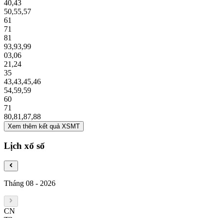
40
,
43
50
,
55
,
57
61
71
81
93
,
93
,
99
03
,
06
21
,
24
35
43
,
43
,
45
,
46
54
,
59
,
59
60
71
80
,
81
,
87
,
88
Xem thêm kết quả XSMT
Lịch xổ số
Tháng 08
-
2026
CN