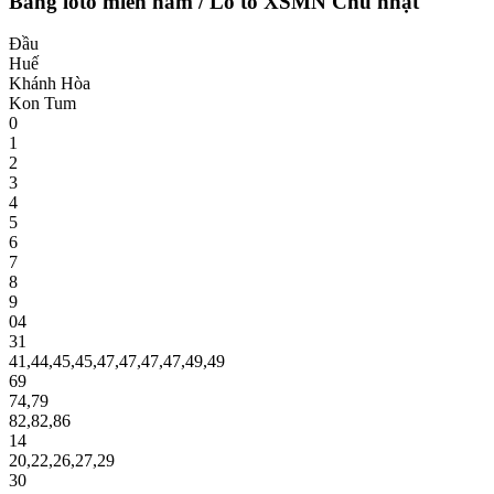
Bảng loto miền nam
/
Lô tô XSMN
Chủ nhật
Đầu
Huế
Khánh Hòa
Kon Tum
0
1
2
3
4
5
6
7
8
9
04
31
41
,
44
,
45
,
45
,
47
,
47
,
47
,
47
,
49
,
49
69
74
,
79
82
,
82
,
86
14
20
,
22
,
26
,
27
,
29
30