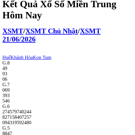
Kết Quả Xổ Số Miền Trung
Hôm Nay
XS
MT
/
XS
MT
Chủ Nhật
/
XS
MT
21/06/2026
Huế
Khánh Hòa
Kon Tum
G.8
49
93
06
G.7
069
393
546
G.6
2745
7974
0244
8271
5840
7257
0943
1959
2480
G.5
8847