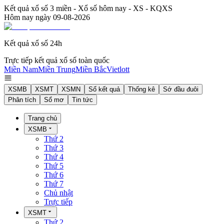
Kết quả xổ số 3 miền - Xổ số hôm nay - XS - KQXS
Hôm nay ngày
09-08-2026
Kết quả xổ số 24h
Trực tiếp kết quả xổ số toàn quốc
Miền Nam
Miền Trung
Miền Bắc
Vietlott
XSMB
XSMT
XSMN
Sổ kết quả
Thống kê
Sớ đầu đuôi
Phân tích
Sổ mơ
Tin tức
Trang chủ
XSMB
Thứ 2
Thứ 3
Thứ 4
Thứ 5
Thứ 6
Thứ 7
Chủ nhật
Trực tiếp
XSMT
Thứ 2