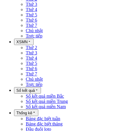
Thứ 3
Thứ 4
Thứ 5
Thứ 6
Thứ 7
Chủ nhật
Trực tiếp
XSMN
Thứ 2
Thứ 3
Thứ 4
Thứ 5
Thứ 6
Thứ 7
Chủ nhật
Trực tiếp
Sổ kết quả
Sổ kết quả miền Bắc
Sổ kết quả miền Trung
Sổ kết quả miền Nam
Thống kê
Bảng đặc biệt tuần
Bảng đặc biệt tháng
Đầu đuôi loto