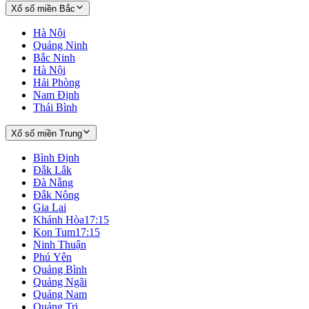
Xổ số miền Bắc
Hà Nội
Quảng Ninh
Bắc Ninh
Hà Nội
Hải Phòng
Nam Định
Thái Bình
Xổ số miền Trung
Bình Định
Đắk Lắk
Đà Nẵng
Đắk Nông
Gia Lai
Khánh Hòa
17:15
Kon Tum
17:15
Ninh Thuận
Phú Yên
Quảng Bình
Quảng Ngãi
Quảng Nam
Quảng Trị