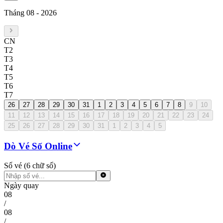
Tháng 08
-
2026
CN
T2
T3
T4
T5
T6
T7
26
27
28
29
30
31
1
2
3
4
5
6
7
8
9
10
11
12
13
14
15
16
17
18
19
20
21
22
23
24
25
26
27
28
29
30
31
1
2
3
4
5
Dò Vé Số Online
Số vé (6 chữ số)
Ngày quay
08
/
08
/