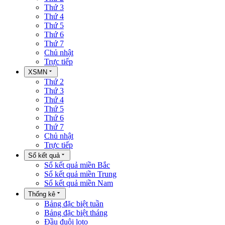
Thứ 3
Thứ 4
Thứ 5
Thứ 6
Thứ 7
Chủ nhật
Trực tiếp
XSMN
Thứ 2
Thứ 3
Thứ 4
Thứ 5
Thứ 6
Thứ 7
Chủ nhật
Trực tiếp
Sổ kết quả
Sổ kết quả miền Bắc
Sổ kết quả miền Trung
Sổ kết quả miền Nam
Thống kê
Bảng đặc biệt tuần
Bảng đặc biệt tháng
Đầu đuôi loto