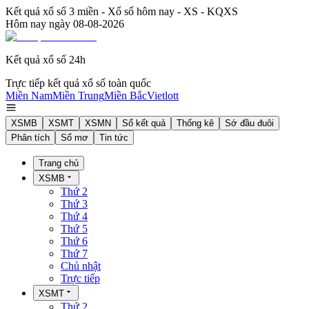
Kết quả xổ số 3 miền - Xổ số hôm nay - XS - KQXS
Hôm nay ngày
08-08-2026
Kết quả xổ số 24h
Trực tiếp kết quả xổ số toàn quốc
Miền Nam
Miền Trung
Miền Bắc
Vietlott
XSMB
XSMT
XSMN
Sổ kết quả
Thống kê
Sớ đầu đuôi
Phân tích
Sổ mơ
Tin tức
Trang chủ
XSMB
Thứ 2
Thứ 3
Thứ 4
Thứ 5
Thứ 6
Thứ 7
Chủ nhật
Trực tiếp
XSMT
Thứ 2