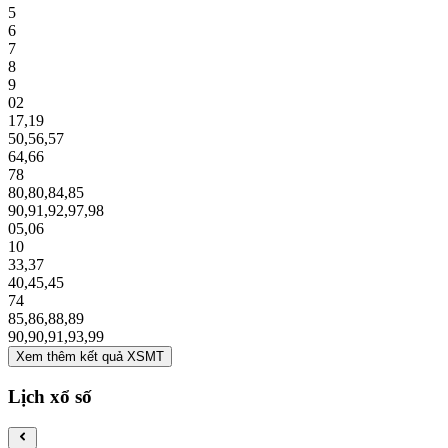
5
6
7
8
9
02
17
,
19
50
,
56
,
57
64
,
66
78
80
,
80
,
84
,
85
90
,
91
,
92
,
97
,
98
05
,
06
10
33
,
37
40
,
45
,
45
74
85
,
86
,
88
,
89
90
,
90
,
91
,
93
,
99
Xem thêm kết quả XSMT
Lịch xổ số