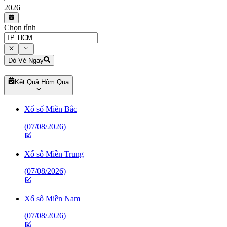
2026
Chọn tỉnh
Dò Vé Ngay
Kết Quả Hôm Qua
Xổ số Miền Bắc
(
07/08/2026
)
Xổ số Miền Trung
(
07/08/2026
)
Xổ số Miền Nam
(
07/08/2026
)