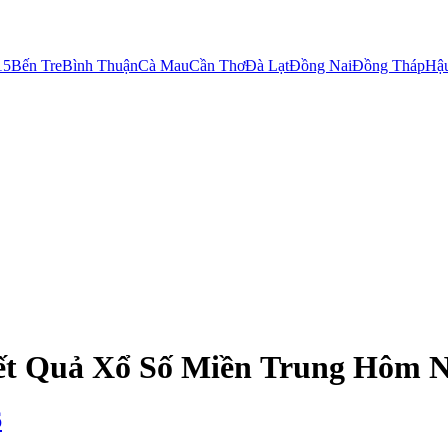
15
Bến Tre
Bình Thuận
Cà Mau
Cần Thơ
Đà Lạt
Đồng Nai
Đồng Tháp
Hậ
 Quả Xổ Số Miền Trung Hôm 
6