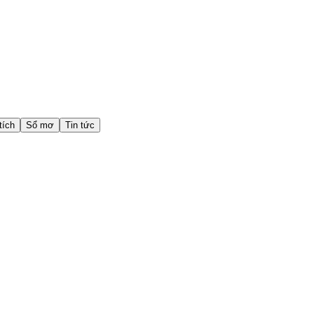
tích
Sổ mơ
Tin tức