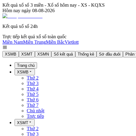
Kết quả xổ số 3 miền - Xổ số hôm nay - XS - KQXS
Hôm nay ngày
08-08-2026
Kết quả xổ số 24h
Trực tiếp kết quả xổ số toàn quốc
Miền Nam
Miền Trung
Miền Bắc
Vietlott
XSMB
XSMT
XSMN
Sổ kết quả
Thống kê
Sớ đầu đuôi
Phân 
Trang chủ
XSMB
Thứ 2
Thứ 3
Thứ 4
Thứ 5
Thứ 6
Thứ 7
Chủ nhật
Trực tiếp
XSMT
Thứ 2
Thứ 3